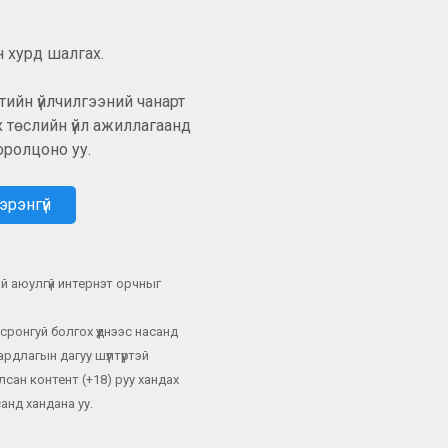
 хурд шалгах.
ийн үйлчилгээний чанарт
х төслийн үйл ажиллагаанд
оролцоно уу.
эрэнгүй
эй аюулгүй интернэт орчныг
ронгуй болгох үүднээс насанд
длагын дагуу шүүлтүүртэй
лсан контент (+18) руу хандах
анд хандана уу.