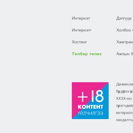
Интернэт
Дэлгүүр
Интернэт+
Холбоо 
Хостинг
Хамтран
Төлбөр төлөх
Ажлын 
Дижиком Х
бүрдүүлэх
ХХЗХ-ны 
хүрэгчди
интернэти
хандалты