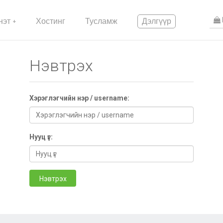
эт +
Хостинг
Тусламж
Дэлгүүр
Нэвтрэх
Хэрэглэгчийн нэр / username:
Нууц үг:
Нэвтрэх