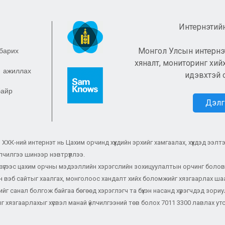
Интернэтийн
Монгол Улсын интернэт
барих
хяналт, мониторинг хий
 ажиллах
идэвхтэй 
байр
Дэлг
ХК-ний интернэт нь Цахим орчинд хүүхдийн эрхийг хамгаалах, хүүхдэд ээлт
 үйлчилгээ шинээр нэвтрүүллээ.
зүгээс цахим орчны мэдээллийн хэрэгслийн зохицуулалтын орчинг боловс
йн вэб сайтыг хаалгах, монголоос хандалт хийх боломжийг хязгаарлах шаар
йг санал болгож байгаа бөгөөд хэрэглэгч та бүхэн насанд хүрэгчдэд зориу
г хязгаарлахыг хүсвэл манай үйлчилгээний төв болох 7011 3300 лавлах утс